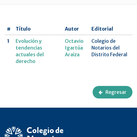
UNAM
Revista
CNCDMX,Nueva
#
Título
Autor
Editorial
época
1
Evolución y
Octavio
Colegio de
tendencias
Igartúa
Notarios del
actuales del
Araiza
Distrito Federal
derecho
Regresar