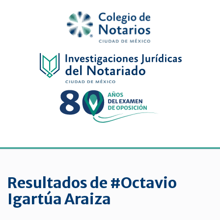
Inicio
Física
Digital
De
género
Menu
Publicaciones
periódicas
Resultados de #Octavio
Jurídica
Igartúa Araiza
virtual
de
la