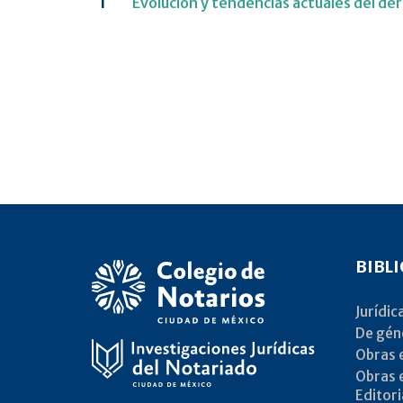
1
Evolución y tendencias actuales del de
BIBL
Jurídic
De gén
Obras e
Obras e
Editori