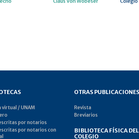
recho
Claus Von Wobeser
Colegio 
IOTECAS
OTRAS PUBLICACIONE
a virtual / UNAM
Revista
ero
Breviarios
scritas por notarios
scritas por notarios con
BIBLIOTECA FÍSICA DEL
COLEGIO
al