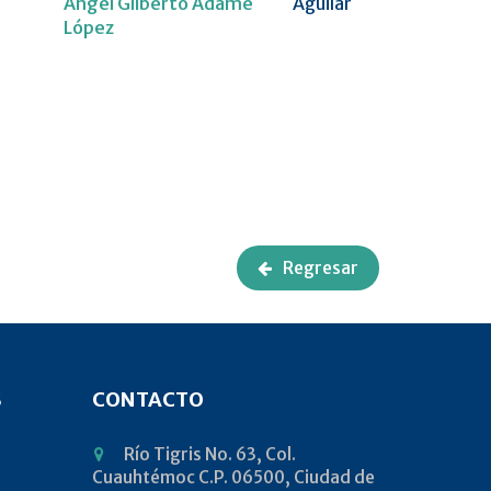
Ángel Gilberto Adame
Aguilar
López
Regresar
S
CONTACTO
Río Tigris No. 63, Col.
Cuauhtémoc C.P. 06500, Ciudad de