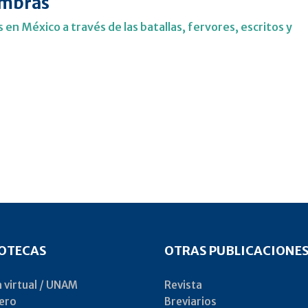
sombras
s en México a través de las batallas, fervores, escritos y
IOTECAS
OTRAS PUBLICACIONE
a virtual / UNAM
Revista
ero
Breviarios