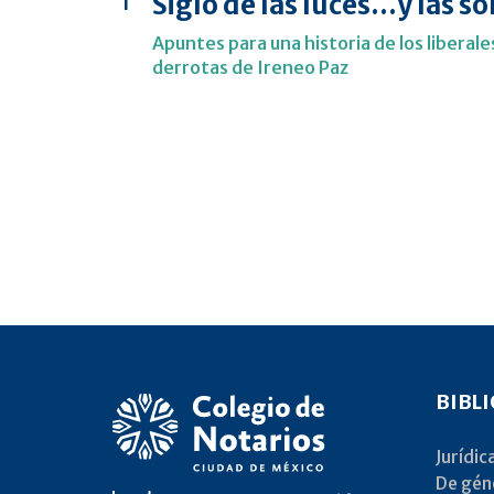
Siglo de las luces…y las 
1
Apuntes para una historia de los liberale
derrotas de Ireneo Paz
BIBL
Jurídic
De gén