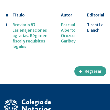
UNAM
#
Título
Autor
Editorial
Revista
CNCDMX,Nueva
1
Breviario 87
Pascual
Tirant Lo
época
Las enajenaciones
Alberto
Blanch
agrarias. Régimen
Orozco
fiscal y requisitos
Garibay
legales
Regresar