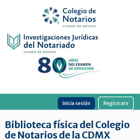
Inicio
Física
Digital
De
género
Menu
Publicaciones
Inicia sesión
Regístrate
periódicas
Jurídica
Biblioteca física del Colegio
virtual
de Notarios de la CDMX
de
la