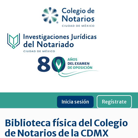
Inicio
Física
Digital
De
género
Menu
Publicaciones
Inicia sesión
Regístrate
periódicas
Jurídica
Biblioteca física del Colegio
virtual
de Notarios de la CDMX
de
la