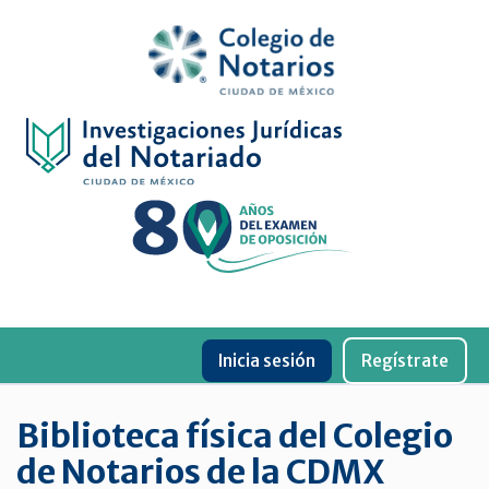
Inicio
Física
Digital
De
género
Menu
Publicaciones
Inicia sesión
Regístrate
periódicas
Jurídica
Biblioteca física del Colegio
virtual
de Notarios de la CDMX
de
la