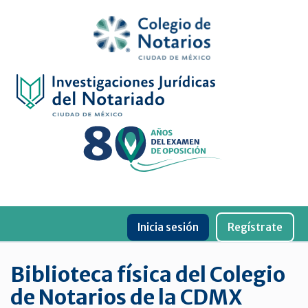
Inicio
Física
Digital
De
género
Menu
Publicaciones
Inicia sesión
Regístrate
periódicas
Jurídica
Biblioteca física del Colegio
virtual
de Notarios de la CDMX
de
la