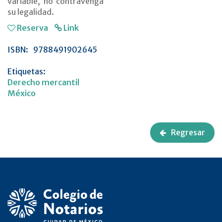
variable, no contravenga
su legalidad.
Reserva
Link
ISBN:
9788491902645
Etiquetas:
Derecho mercantil
México
Regresar