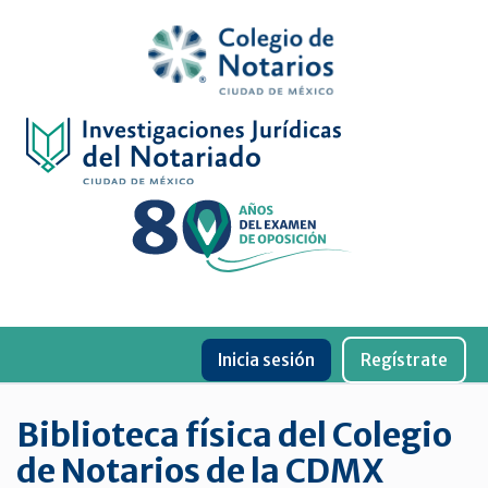
Inicio
Física
Digital
De
género
Menu
Publicaciones
Inicia sesión
Regístrate
periódicas
Jurídica
Biblioteca física del Colegio
virtual
de Notarios de la CDMX
de
la