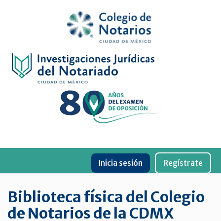
Inicio
Física
Digital
De
género
Menu
Publicaciones
Inicia sesión
Regístrate
periódicas
Jurídica
Biblioteca física del Colegio
virtual
de Notarios de la CDMX
de
la