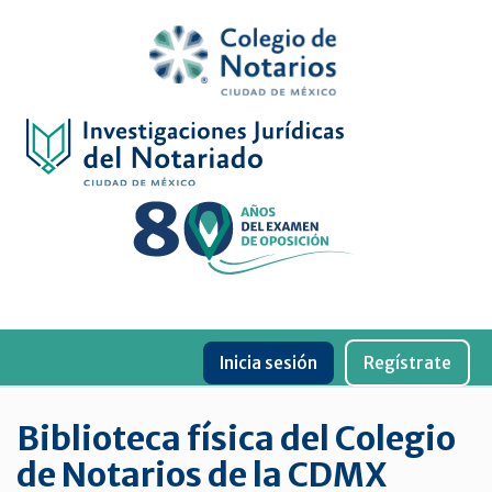
Inicio
Física
Digital
De
género
Menu
Publicaciones
Inicia sesión
Regístrate
periódicas
Jurídica
Biblioteca física del Colegio
virtual
de Notarios de la CDMX
de
la