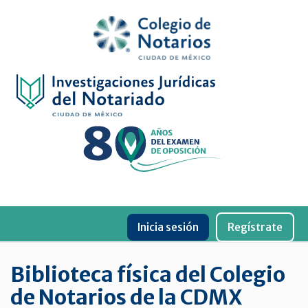
Inicio
Física
Digital
De
género
Menu
Publicaciones
Inicia sesión
Regístrate
periódicas
Jurídica
Biblioteca física del Colegio
virtual
de Notarios de la CDMX
de
la