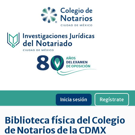
Inicio
Física
Digital
De
género
Menu
Publicaciones
Inicia sesión
Regístrate
periódicas
Jurídica
Biblioteca física del Colegio
virtual
de Notarios de la CDMX
de
la