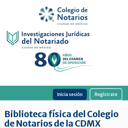
Inicio
Física
Digital
De
género
Menu
Publicaciones
Inicia sesión
Regístrate
periódicas
Jurídica
Biblioteca física del Colegio
virtual
de Notarios de la CDMX
de
la