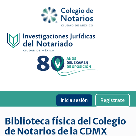
Inicio
Física
Digital
De
género
Menu
Publicaciones
Inicia sesión
Regístrate
periódicas
Jurídica
Biblioteca física del Colegio
virtual
de Notarios de la CDMX
de
la