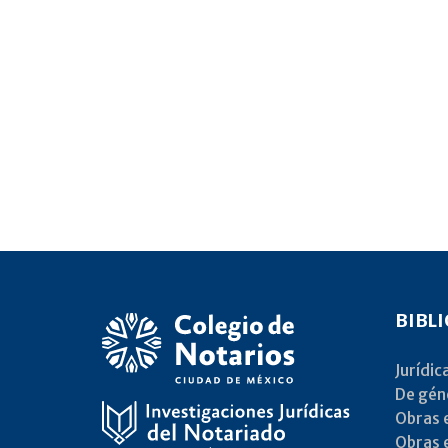
BIBL
Jurídic
De gén
Obras e
Obras e