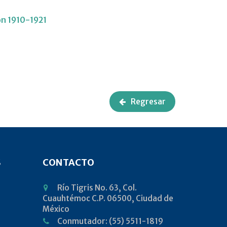
ón 1910-1921
Regresar
S
CONTACTO
Río Tigris No. 63, Col.
Cuauhtémoc C.P. 06500, Ciudad de
México
Conmutador: (55) 5511-1819