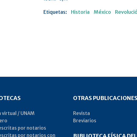
Etiquetas:
Historia
México
Revoluci
IOTECAS
OTRAS PUBLICACIONE
a virtual / UNAM
Revista
ero
Breviarios
scritas por notarios
scritas por notarios con
BIBLIOTECA FÍSICA DEL