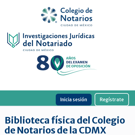
Inicio
Física
Digital
De
género
Menu
Publicaciones
Inicia sesión
Regístrate
periódicas
Jurídica
Biblioteca física del Colegio
virtual
de Notarios de la CDMX
de
la