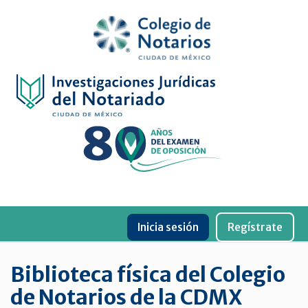
Inicio
Física
Digital
De
género
Menu
Publicaciones
Inicia sesión
Regístrate
periódicas
Jurídica
Biblioteca física del Colegio
virtual
de Notarios de la CDMX
de
la