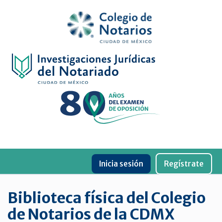
Inicio
Física
Digital
De
género
Menu
Publicaciones
Inicia sesión
Regístrate
periódicas
Jurídica
Biblioteca física del Colegio
virtual
de Notarios de la CDMX
de
la