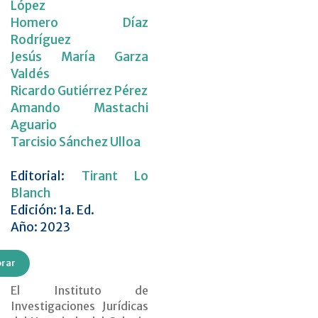
López
Homero Díaz
Rodríguez
Jesús María Garza
Valdés
Ricardo Gutiérrez Pérez
Amando Mastachi
Aguario
Tarcisio Sánchez Ulloa
Editorial:
Tirant Lo
Blanch
Edición: 1a. Ed.
Año: 2023
rar
El Instituto de
Investigaciones Jurídicas