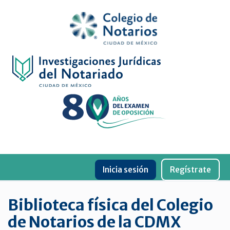
Inicio
Física
Digital
De
género
Menu
Publicaciones
Inicia sesión
Regístrate
periódicas
Jurídica
Biblioteca física del Colegio
virtual
de Notarios de la CDMX
de
la