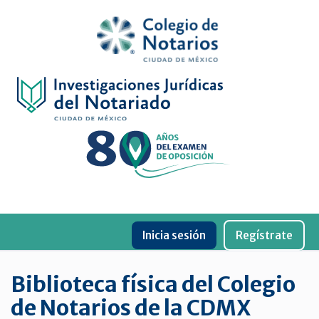
Inicio
Física
Digital
De
género
Menu
Publicaciones
Inicia sesión
Regístrate
periódicas
Jurídica
Biblioteca física del Colegio
virtual
de Notarios de la CDMX
de
la