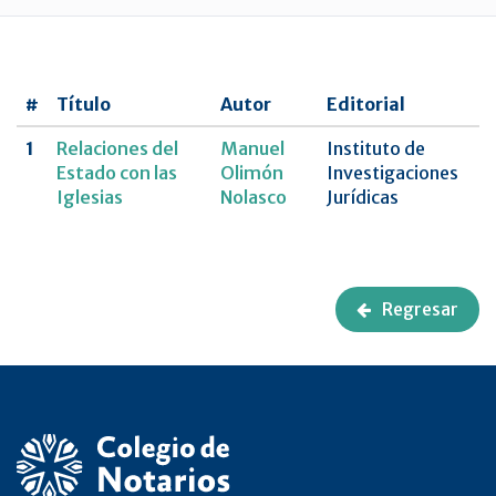
UNAM
Revista
CNCDMX,Nueva
#
Título
Autor
Editorial
época
1
Relaciones del
Manuel
Instituto de
Estado con las
Olimón
Investigaciones
Iglesias
Nolasco
Jurídicas
Regresar