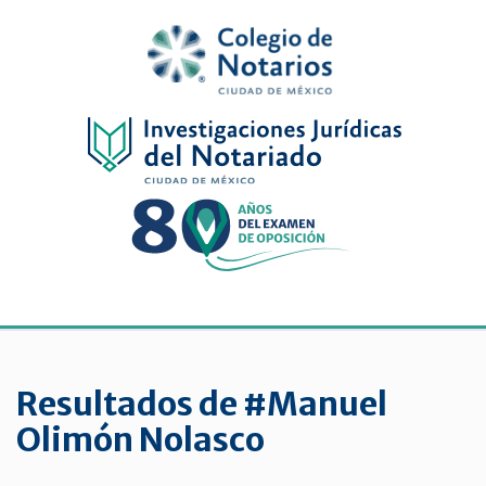
Inicio
Física
Digital
De
género
Menu
Publicaciones
periódicas
Resultados de #Manuel
Jurídica
Olimón Nolasco
virtual
de
la