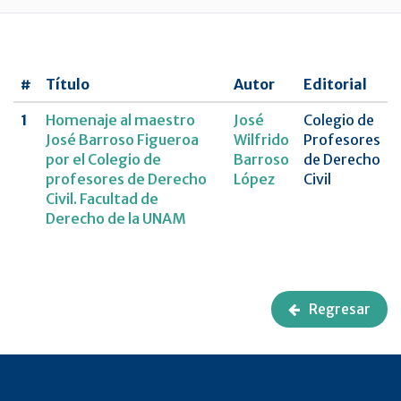
UNAM
Revista
CNCDMX,Nueva
#
Título
Autor
Editorial
época
1
Homenaje al maestro
José
Colegio de
José Barroso Figueroa
Wilfrido
Profesores
por el Colegio de
Barroso
de Derecho
profesores de Derecho
López
Civil
Civil. Facultad de
Derecho de la UNAM
Regresar