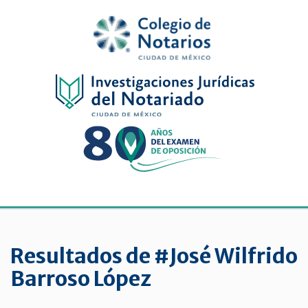
Inicio
Física
Digital
De
género
Menu
Publicaciones
periódicas
Resultados de #José Wilfrido
Jurídica
Barroso López
virtual
de
la