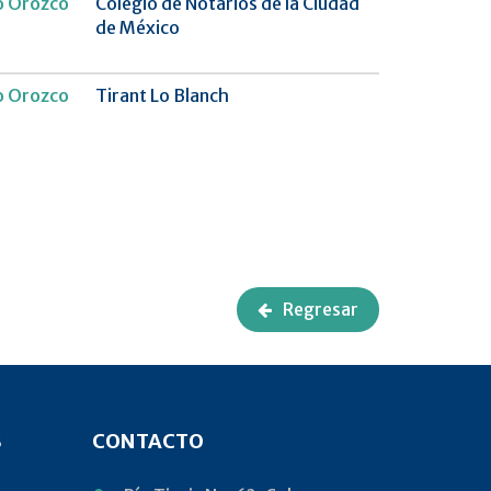
o Orozco
Colegio de Notarios de la Ciudad
de México
o Orozco
Tirant Lo Blanch
Regresar
S
CONTACTO