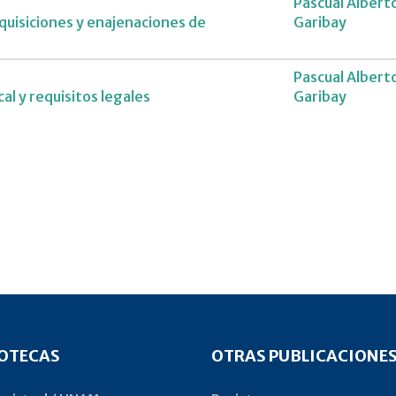
Pascual Albert
dquisiciones y enajenaciones de
Garibay
Pascual Albert
al y requisitos legales
Garibay
IOTECAS
OTRAS PUBLICACIONE