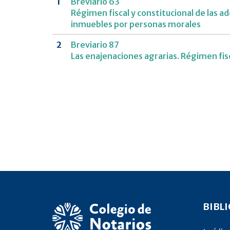
1
Breviario 63
Régimen fiscal y constitucional de las a
inmuebles por personas morales
2
Breviario 87
Las enajenaciones agrarias. Régimen fisc
BIBL