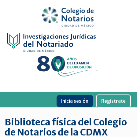
Inicio
Física
Digital
De
género
Menu
Publicaciones
Inicia sesión
Regístrate
periódicas
Jurídica
Biblioteca física del Colegio
virtual
de Notarios de la CDMX
de
la