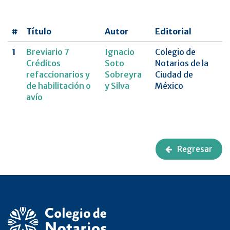
UNAM
#
Título
Autor
Editorial
Revista
CNCDMX,Nueva
1
Breviario 7
Ignacio
Colegio de
época
Créditos
Soto
Notarios de la
refaccionarios y
Sobreyra
Ciudad de
de habilitación o
y Silva
México
avío
Regresar