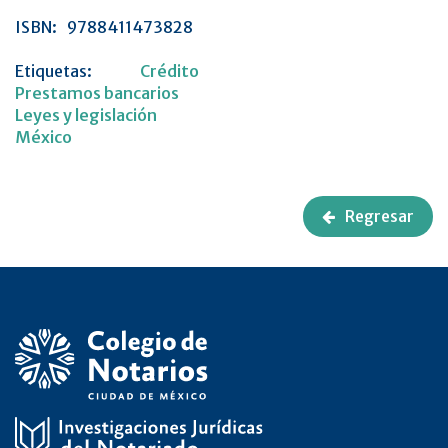
ISBN:
9788411473828
Etiquetas:
Crédito
Prestamos bancarios
Leyes y legislación
México
Regresar