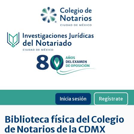
Inicio
Física
Digital
De
género
Menu
Publicaciones
Inicia sesión
Regístrate
periódicas
Jurídica
Biblioteca física del Colegio
virtual
de Notarios de la CDMX
de
la