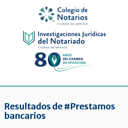
Inicio
Física
Digital
De
género
Menu
Publicaciones
periódicas
Resultados de #Prestamos
Jurídica
bancarios
virtual
de
la