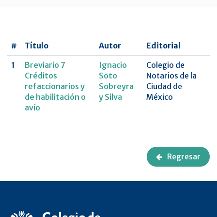
UNAM
Revista
CNCDMX,Nueva
#
Título
Autor
Editorial
época
1
Breviario 7
Ignacio
Colegio de
Créditos
Soto
Notarios de la
refaccionarios y
Sobreyra
Ciudad de
de habilitación o
y Silva
México
avío
Regresar