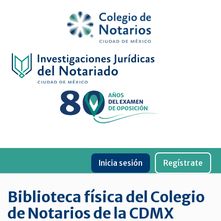
Inicio
Física
Digital
De
género
Menu
Publicaciones
Inicia sesión
Regístrate
periódicas
Jurídica
Biblioteca física del Colegio
virtual
de Notarios de la CDMX
de
la