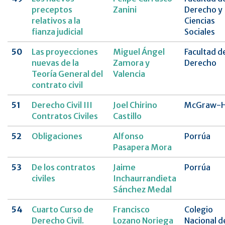
preceptos
Zanini
Derecho y
relativos a la
Ciencias
fianza judicial
Sociales
50
Las proyecciones
Miguel Ángel
Facultad d
nuevas de la
Zamora y
Derecho
Teoría General del
Valencia
contrato civil
51
Derecho Civil III
Joel Chirino
McGraw-Hi
Contratos Civiles
Castillo
52
Obligaciones
Alfonso
Porrúa
Pasapera Mora
53
De los contratos
Jaime
Porrúa
civiles
Inchaurrandieta
Sánchez Medal
54
Cuarto Curso de
Francisco
Colegio
Derecho Civil.
Lozano Noriega
Nacional d