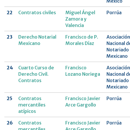
México
22
Contratos civiles
Miguel Ángel
Porrúa
Zamora y
Valencia
23
Derecho Notarial
Francisco de P.
Asociación
Mexicano
Morales Díaz
Nacional d
Notariado
Mexicano
24
Cuarto Curso de
Francisco
Asociación
Derecho Civil.
Lozano Noriega
Nacional d
Contratos
Notariado
Mexicano
25
Contratos
Francisco Javier
Porrúa
mercantiles
Arce Gargollo
atípicos
26
Contratos
Francisco Javier
Porrúa
mercantiles
Arce Gargollo