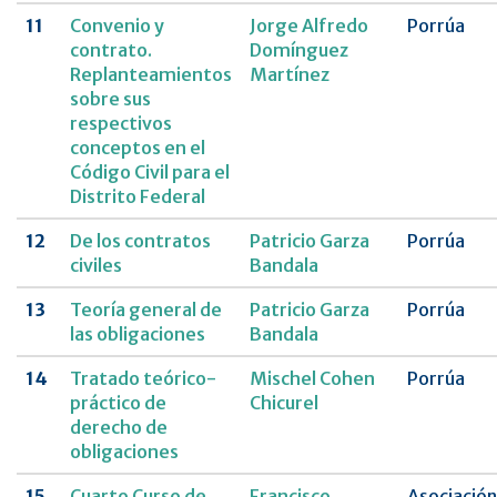
11
Convenio y
Jorge Alfredo
Porrúa
contrato.
Domínguez
Replanteamientos
Martínez
sobre sus
respectivos
conceptos en el
Código Civil para el
Distrito Federal
12
De los contratos
Patricio Garza
Porrúa
civiles
Bandala
13
Teoría general de
Patricio Garza
Porrúa
las obligaciones
Bandala
14
Tratado teórico-
Mischel Cohen
Porrúa
práctico de
Chicurel
derecho de
obligaciones
15
Cuarto Curso de
Francisco
Asociación