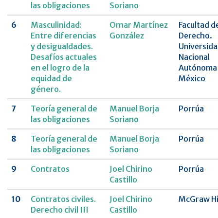
las obligaciones
Soriano
6
Masculinidad:
Omar Martínez
Facultad d
Entre diferencias
González
Derecho.
y desigualdades.
Universid
Desafíos actuales
Nacional
en el logro de la
Autónoma
equidad de
México
género.
7
Teoría general de
Manuel Borja
Porrúa
las obligaciones
Soriano
8
Teoría general de
Manuel Borja
Porrúa
las obligaciones
Soriano
9
Contratos
Joel Chirino
Porrúa
Castillo
10
Contratos civiles.
Joel Chirino
McGraw Hi
Derecho civil III
Castillo