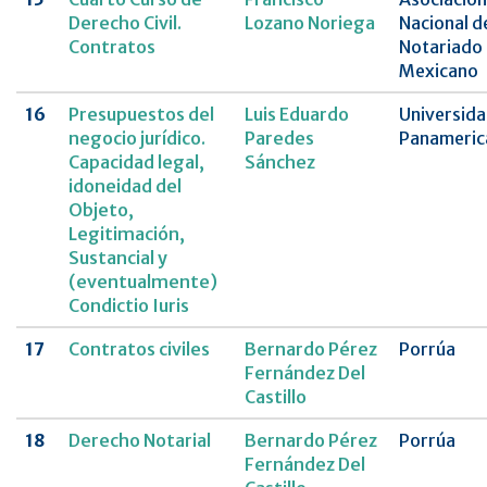
Derecho Civil.
Lozano Noriega
Nacional d
Contratos
Notariado
Mexicano
16
Presupuestos del
Luis Eduardo
Universid
negocio jurídico.
Paredes
Panameric
Capacidad legal,
Sánchez
idoneidad del
Objeto,
Legitimación,
Sustancial y
(eventualmente)
Condictio Iuris
17
Contratos civiles
Bernardo Pérez
Porrúa
Fernández Del
Castillo
18
Derecho Notarial
Bernardo Pérez
Porrúa
Fernández Del