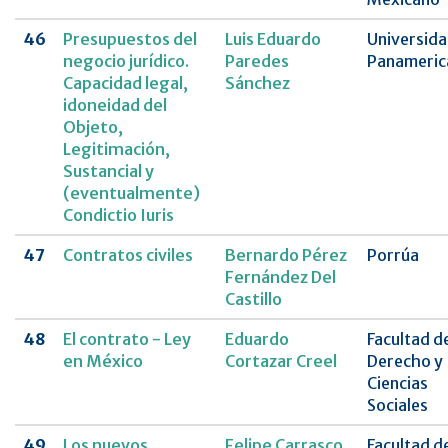
46
Presupuestos del
Luis Eduardo
Universid
negocio jurídico.
Paredes
Panameric
Capacidad legal,
Sánchez
idoneidad del
Objeto,
Legitimación,
Sustancial y
(eventualmente)
Condictio Iuris
47
Contratos civiles
Bernardo Pérez
Porrúa
Fernández Del
Castillo
48
El contrato - Ley
Eduardo
Facultad d
en México
Cortazar Creel
Derecho y
Ciencias
Sociales
49
Los nuevos
Felipe Carrasco
Facultad d