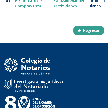
67
El Contrato de
Gonzalo Manuel
Tirant Lo
Compraventa
Ortiz Blanco
Blanch
Regresar