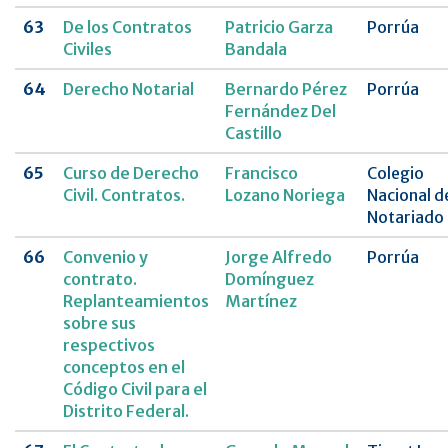
63
De los Contratos
Patricio Garza
Porrúa
Civiles
Bandala
64
Derecho Notarial
Bernardo Pérez
Porrúa
Fernández Del
Castillo
65
Curso de Derecho
Francisco
Colegio
Civil. Contratos.
Lozano Noriega
Nacional d
Notariado
66
Convenio y
Jorge Alfredo
Porrúa
contrato.
Domínguez
Replanteamientos
Martínez
sobre sus
respectivos
conceptos en el
Código Civil para el
Distrito Federal.