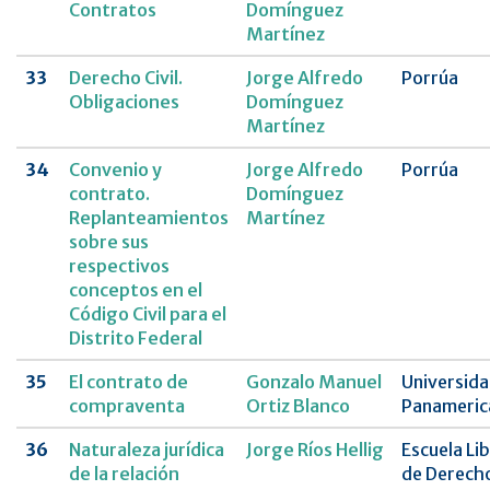
Contratos
Domínguez
Martínez
33
Derecho Civil.
Jorge Alfredo
Porrúa
Obligaciones
Domínguez
Martínez
34
Convenio y
Jorge Alfredo
Porrúa
contrato.
Domínguez
Replanteamientos
Martínez
sobre sus
respectivos
conceptos en el
Código Civil para el
Distrito Federal
35
El contrato de
Gonzalo Manuel
Universid
compraventa
Ortiz Blanco
Panameric
36
Naturaleza jurídica
Jorge Ríos Hellig
Escuela Li
de la relación
de Derech