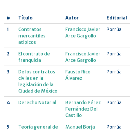
UNAM
#
Título
Autor
Editorial
Revista
CNCDMX,Nueva
1
Contratos
Francisco Javier
Porrúa
época
mercantiles
Arce Gargollo
atípicos
2
El contrato de
Francisco Javier
Porrúa
franquicia
Arce Gargollo
3
De los contratos
Fausto Rico
Porrúa
civiles en la
Álvarez
legislación de la
Ciudad de México
4
Derecho Notarial
Bernardo Pérez
Porrúa
Fernández Del
Castillo
5
Teoría general de
Manuel Borja
Porrúa