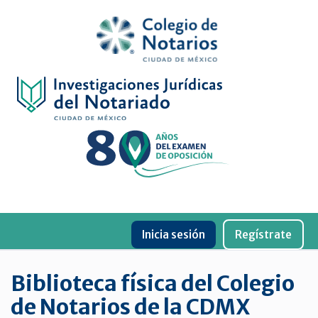
Inicio
Física
Digital
De
género
Menu
Publicaciones
Inicia sesión
Regístrate
periódicas
Jurídica
Biblioteca física del Colegio
virtual
de Notarios de la CDMX
de
la