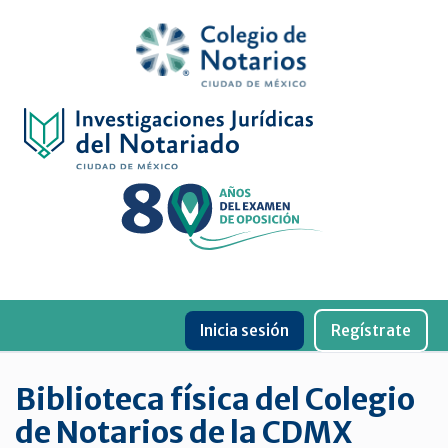
Inicio
Física
Digital
De
género
Menu
Publicaciones
Inicia sesión
Regístrate
periódicas
Jurídica
Biblioteca física del Colegio
virtual
de Notarios de la CDMX
de
la