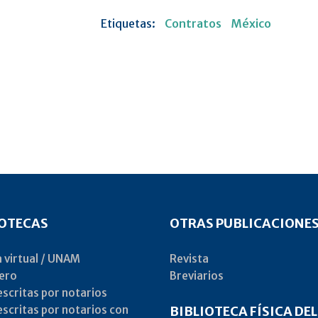
Etiquetas:
Contratos
México
IOTECAS
OTRAS PUBLICACIONE
a virtual / UNAM
Revista
ero
Breviarios
scritas por notarios
scritas por notarios con
BIBLIOTECA FÍSICA DEL