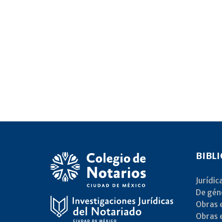
BIBL
Jurídic
De gén
Obras e
Obras e