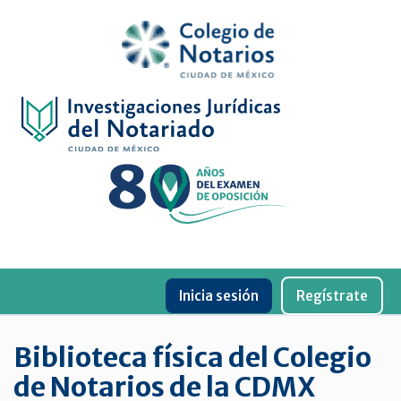
Inicio
Física
Digital
De
género
Menu
Publicaciones
Inicia sesión
Regístrate
periódicas
Jurídica
Biblioteca física del Colegio
virtual
de Notarios de la CDMX
de
la