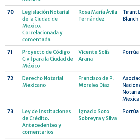
70
Legislación Notarial
Rosa María Ávila
Tirant 
de la Ciudad de
Fernández
Blanch
Mexico.
Correlacionada y
comentada.
71
Proyecto de Código
Vicente Solís
Porrúa
Civil para la Ciudad de
Arana
México
72
Derecho Notarial
Francisco de P.
Asocia
Mexicano
Morales Díaz
Naciona
Notari
Mexica
73
Ley de Instituciones
Ignacio Soto
Porrúa
de Crédito.
Sobreyra y Silva
Antecedentes y
comentarios