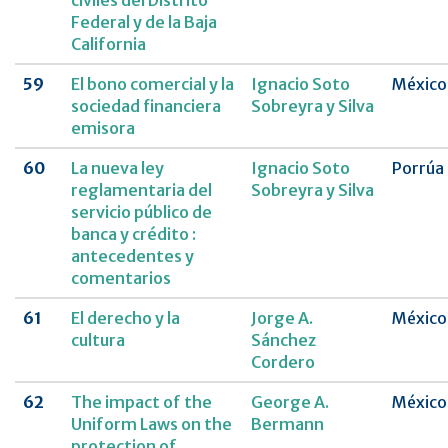
civiles del Distrito
Federal y de la Baja
California
59
El bono comercial y la
Ignacio Soto
México
sociedad financiera
Sobreyra y Silva
emisora
60
La nueva ley
Ignacio Soto
Porrúa
reglamentaria del
Sobreyra y Silva
servicio público de
banca y crédito :
antecedentes y
comentarios
61
El derecho y la
Jorge A.
México
cultura
Sánchez
Cordero
62
The impact of the
George A.
México
Uniform Laws on the
Bermann
protection of