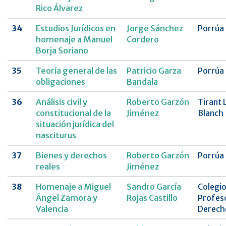
Rico Álvarez
34
Estudios Jurídicos en
Jorge Sánchez
Porrúa
homenaje a Manuel
Cordero
Borja Soriano
35
Teoría general de las
Patricio Garza
Porrúa
obligaciones
Bandala
36
Análisis civil y
Roberto Garzón
Tirant 
constitucional de la
Jiménez
Blanch
situación jurídica del
nasciturus
37
Bienes y derechos
Roberto Garzón
Porrúa
reales
Jiménez
38
Homenaje a Miguel
Sandro García
Colegio
Ángel Zamora y
Rojas Castillo
Profes
Valencia
Derecho