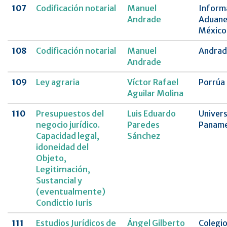
107
Codificación notarial
Manuel
Inform
Andrade
Aduane
México
108
Codificación notarial
Manuel
Andrad
Andrade
109
Ley agraria
Víctor Rafael
Porrúa
Aguilar Molina
110
Presupuestos del
Luis Eduardo
Univer
negocio jurídico.
Paredes
Paname
Capacidad legal,
Sánchez
idoneidad del
Objeto,
Legitimación,
Sustancial y
(eventualmente)
Condictio Iuris
111
Estudios Jurídicos de
Ángel Gilberto
Colegio