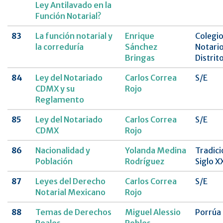
Ley Antilavado en la
Función Notarial?
83
La función notarial y
Enrique
Colegio
la correduría
Sánchez
Notario
Bringas
Distrit
84
Ley del Notariado
Carlos Correa
S/E
CDMX y su
Rojo
Reglamento
85
Ley del Notariado
Carlos Correa
S/E
CDMX
Rojo
86
Nacionalidad y
Yolanda Medina
Tradici
Población
Rodríguez
Siglo X
87
Leyes del Derecho
Carlos Correa
S/E
Notarial Mexicano
Rojo
88
Temas de Derechos
Miguel Alessio
Porrúa