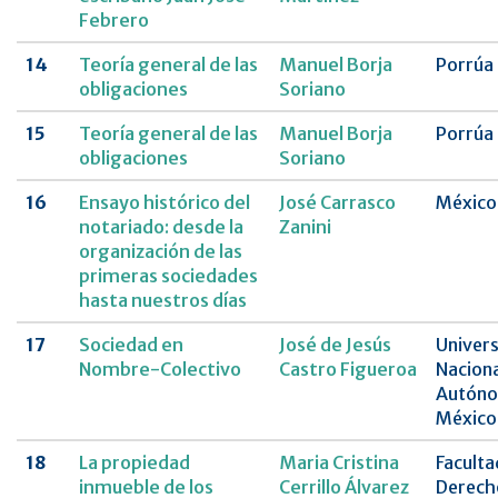
Febrero
14
Teoría general de las
Manuel Borja
Porrúa
obligaciones
Soriano
15
Teoría general de las
Manuel Borja
Porrúa
obligaciones
Soriano
16
Ensayo histórico del
José Carrasco
México
notariado: desde la
Zanini
organización de las
primeras sociedades
hasta nuestros días
17
Sociedad en
José de Jesús
Univer
Nombre-Colectivo
Castro Figueroa
Naciona
Autóno
México
18
La propiedad
Maria Cristina
Faculta
inmueble de los
Cerrillo Álvarez
Derech