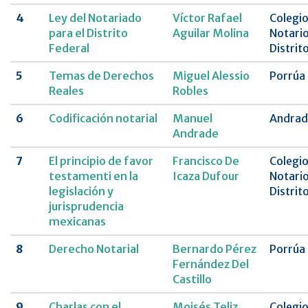
4
Ley del Notariado
Víctor Rafael
Colegio
para el Distrito
Aguilar Molina
Notario
Federal
Distrit
5
Temas de Derechos
Miguel Alessio
Porrúa
Reales
Robles
6
Codificación notarial
Manuel
Andrad
Andrade
7
El principio de favor
Francisco De
Colegio
testamenti en la
Icaza Dufour
Notario
legislación y
Distrit
jurisprudencia
mexicanas
8
Derecho Notarial
Bernardo Pérez
Porrúa
Fernández Del
Castillo
9
Charlas con el
Moisés Teliz
Colegio