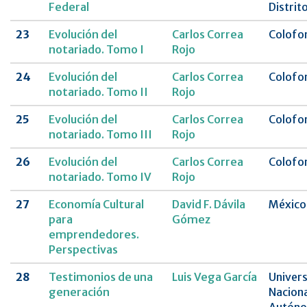
Federal
Distrit
23
Evolución del
Carlos Correa
Colofo
notariado. Tomo I
Rojo
24
Evolución del
Carlos Correa
Colofo
notariado. Tomo II
Rojo
25
Evolución del
Carlos Correa
Colofo
notariado. Tomo III
Rojo
26
Evolución del
Carlos Correa
Colofo
notariado. Tomo IV
Rojo
27
Economía Cultural
David F. Dávila
México
para
Gómez
emprendedores.
Perspectivas
28
Testimonios de una
Luis Vega García
Univer
generación
Naciona