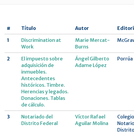
UNAM
Revista
CNCDMX,Nueva
#
Título
Autor
Editori
época
1
Discrimination at
Marie Mercat-
McGraw
Work
Burns
2
El impuesto sobre
Ángel Gilberto
Porrúa
adquisición de
Adame López
inmuebles.
Antecedentes
históricos. Timbre.
Herencias y legados.
Donaciones. Tablas
de cálculo.
3
Notariado del
Víctor Rafael
Colegio
Distrito Federal
Aguilar Molina
Notario
Distrit