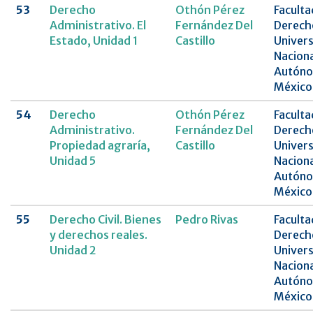
53
Derecho
Othón Pérez
Faculta
Administrativo. El
Fernández Del
Derech
Estado, Unidad 1
Castillo
Univer
Naciona
Autóno
México
54
Derecho
Othón Pérez
Faculta
Administrativo.
Fernández Del
Derech
Propiedad agraría,
Castillo
Univer
Unidad 5
Naciona
Autóno
México
55
Derecho Civil. Bienes
Pedro Rivas
Faculta
y derechos reales.
Derech
Unidad 2
Univer
Naciona
Autóno
México