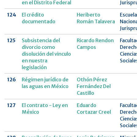
en el Distrito Federal
Jurispr
124
El crédito
Heriberto
Escuela
documentado
Román Talavera
Naciona
Jurispr
125
Subsistencia del
Ricardo Rendon
Faculta
divorcio como
Campos
Derech
disolución del vinculo
Ciencia
en nuestra
Sociale
legislación
126
Régimen jurídico de
Othón Pérez
las aguas en México
Fernández Del
Castillo
127
El contrato - Ley en
Eduardo
Faculta
México
Cortazar Creel
Derech
Ciencia
Sociale