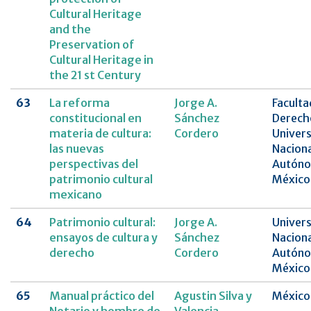
Cultural Heritage
and the
Preservation of
Cultural Heritage in
the 21 st Century
63
La reforma
Jorge A.
Faculta
constitucional en
Sánchez
Derech
materia de cultura:
Cordero
Univer
las nuevas
Naciona
perspectivas del
Autóno
patrimonio cultural
México
mexicano
64
Patrimonio cultural:
Jorge A.
Univer
ensayos de cultura y
Sánchez
Naciona
derecho
Cordero
Autóno
México
65
Manual práctico del
Agustin Silva y
México