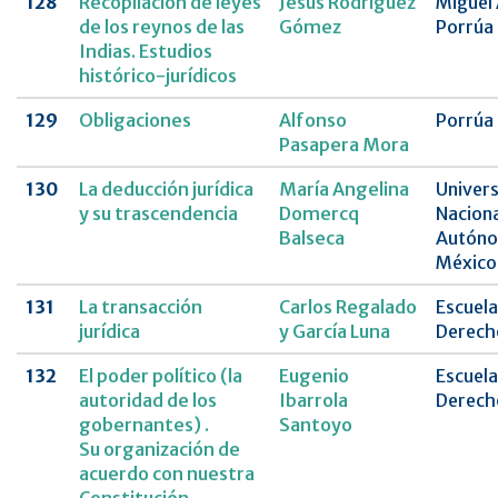
128
Recopilación de leyes
Jesús Rodríguez
Miguel
de los reynos de las
Gómez
Porrúa
Indias. Estudios
histórico-jurídicos
129
Obligaciones
Alfonso
Porrúa
Pasapera Mora
130
La deducción jurídica
María Angelina
Univer
y su trascendencia
Domercq
Naciona
Balseca
Autóno
México
131
La transacción
Carlos Regalado
Escuela
jurídica
y García Luna
Derech
132
El poder político (la
Eugenio
Escuela
autoridad de los
Ibarrola
Derech
gobernantes) .
Santoyo
Su organización de
acuerdo con nuestra