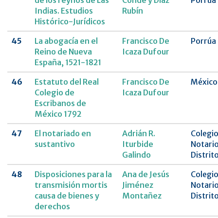
de los reynos de Las
Conde y Díaz
Porrúa
Indias. Estudios
Rubín
Histórico-Jurídicos
45
La abogacía en el
Francisco De
Porrúa
Reino de Nueva
Icaza Dufour
España, 1521-1821
46
Estatuto del Real
Francisco De
México
Colegio de
Icaza Dufour
Escribanos de
México 1792
47
El notariado en
Adrián R.
Colegio
sustantivo
Iturbide
Notario
Galindo
Distrit
48
Disposiciones para la
Ana de Jesús
Colegio
transmisión mortis
Jiménez
Notario
causa de bienes y
Montañez
Distrit
derechos