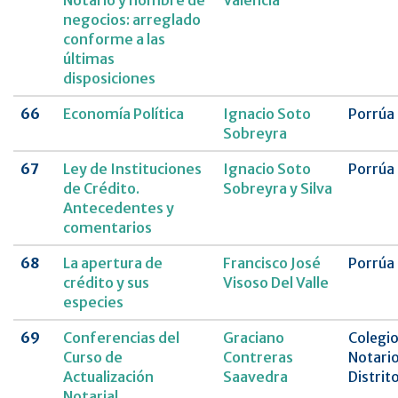
Notario y hombre de
Valencia
negocios: arreglado
conforme a las
últimas
disposiciones
66
Economía Política
Ignacio Soto
Porrúa
Sobreyra
67
Ley de Instituciones
Ignacio Soto
Porrúa
de Crédito.
Sobreyra y Silva
Antecedentes y
comentarios
68
La apertura de
Francisco José
Porrúa
crédito y sus
Visoso Del Valle
especies
69
Conferencias del
Graciano
Colegio
Curso de
Contreras
Notario
Actualización
Saavedra
Distrit
Notarial