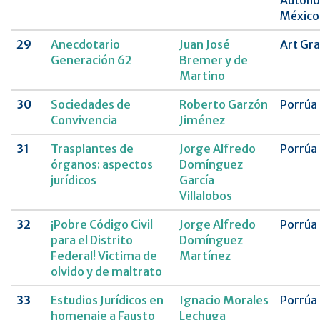
Autóno
México
29
Anecdotario
Juan José
Art Gra
Generación 62
Bremer y de
Martino
30
Sociedades de
Roberto Garzón
Porrúa
Convivencia
Jiménez
31
Trasplantes de
Jorge Alfredo
Porrúa
órganos: aspectos
Domínguez
jurídicos
García
Villalobos
32
¡Pobre Código Civil
Jorge Alfredo
Porrúa
para el Distrito
Domínguez
Federal! Victima de
Martínez
olvido y de maltrato
33
Estudios Jurídicos en
Ignacio Morales
Porrúa
homenaje a Fausto
Lechuga