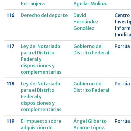
Extranjera
Aguilar Molina.
116
Derecho del deporte
David
Centro
Hernández
Investi
González
Inform
Jurídic
117
Ley del Notariado
Gobierno del
Porrúa
para el Distrito
Distrito Federal
Federal y
disposiciones y
complementarias
118
Ley del Notariado
Gobierno del
Porrúa
para el Distrito
Distrito Federal
Federal y
disposiciones y
complementarias
119
El impuesto sobre
Ángel Gilberto
Porrúa
adquisición de
Adame López.