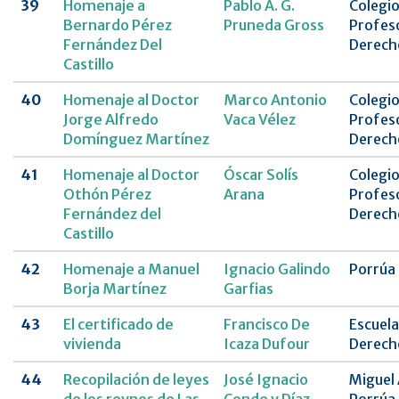
39
Homenaje a
Pablo A. G.
Colegio
Bernardo Pérez
Pruneda Gross
Profes
Fernández Del
Derecho
Castillo
40
Homenaje al Doctor
Marco Antonio
Colegio
Jorge Alfredo
Vaca Vélez
Profes
Domínguez Martínez
Derecho
41
Homenaje al Doctor
Óscar Solís
Colegio
Othón Pérez
Arana
Profes
Fernández del
Derecho
Castillo
42
Homenaje a Manuel
Ignacio Galindo
Porrúa
Borja Martínez
Garfias
43
El certificado de
Francisco De
Escuela
vivienda
Icaza Dufour
Derech
44
Recopilación de leyes
José Ignacio
Miguel