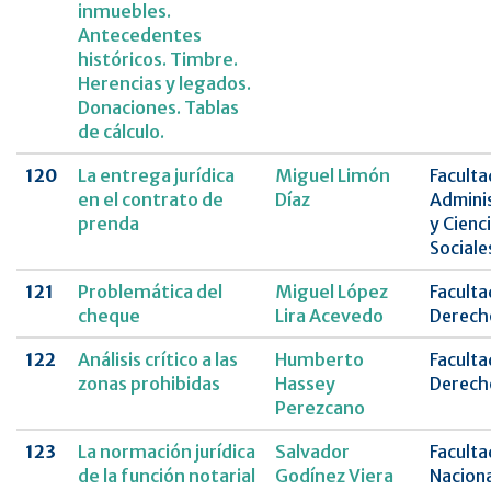
inmuebles.
Antecedentes
históricos. Timbre.
Herencias y legados.
Donaciones. Tablas
de cálculo.
120
La entrega jurídica
Miguel Limón
Faculta
en el contrato de
Díaz
Admini
prenda
y Cienc
Sociale
121
Problemática del
Miguel López
Faculta
cheque
Lira Acevedo
Derech
122
Análisis crítico a las
Humberto
Faculta
zonas prohibidas
Hassey
Derech
Perezcano
123
La normación jurídica
Salvador
Faculta
de la función notarial
Godínez Viera
Naciona