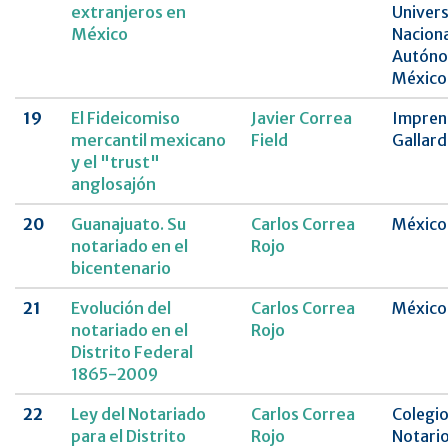
extranjeros en
Univer
México
Naciona
Autóno
México
19
El Fideicomiso
Javier Correa
Impren
mercantil mexicano
Field
Gallard
y el "trust"
anglosajón
20
Guanajuato. Su
Carlos Correa
México
notariado en el
Rojo
bicentenario
21
Evolución del
Carlos Correa
México
notariado en el
Rojo
Distrito Federal
1865-2009
22
Ley del Notariado
Carlos Correa
Colegio
para el Distrito
Rojo
Notario