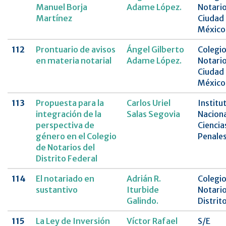
Manuel Borja
Adame López.
Notario
Martínez
Ciudad
México
112
Prontuario de avisos
Ángel Gilberto
Colegio
en materia notarial
Adame López.
Notario
Ciudad
México
113
Propuesta para la
Carlos Uriel
Institu
integración de la
Salas Segovia
Naciona
perspectiva de
Ciencia
género en el Colegio
Penale
de Notarios del
Distrito Federal
114
El notariado en
Adrián R.
Colegio
sustantivo
Iturbide
Notario
Galindo.
Distrit
115
La Ley de Inversión
Víctor Rafael
S/E