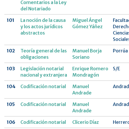
Comentarios a la Ley
del Notariado
101
La noción de la causa
Miguel Ángel
Faculta
y los actos jurídicos
Gómez Yáñez
Derech
abstractos
Ciencia
Sociale
102
Teoría general de las
Manuel Borja
Porrúa
obligaciones
Soriano
103
Legislación notarial
Enrique Romero
S/E
nacional y extranjera
Mondragón
104
Codificación notarial
Manuel
Andrad
Andrade
105
Codificación notarial
Manuel
Andrad
Andrade
106
Codificación notarial
Clicerio Díaz
Herrer