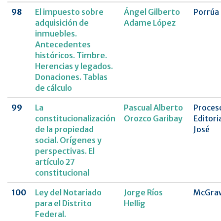
98
El impuesto sobre
Ángel Gilberto
Porrúa
adquisición de
Adame López
inmuebles.
Antecedentes
históricos. Timbre.
Herencias y legados.
Donaciones. Tablas
de cálculo
99
La
Pascual Alberto
Proces
constitucionalización
Orozco Garibay
Editori
de la propiedad
José
social. Orígenes y
perspectivas. El
artículo 27
constitucional
100
Ley del Notariado
Jorge Ríos
McGraw
para el Distrito
Hellig
Federal.