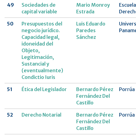
49
Sociedades de
Mario Monroy
Escuela
capital variable
Estrada
Derech
50
Presupuestos del
Luis Eduardo
Univer
negocio jurídico.
Paredes
Paname
Capacidad legal,
Sánchez
idoneidad del
Objeto,
Legitimación,
Sustancial y
(eventualmente)
Condictio Iuris
51
Ética del Legislador
Bernardo Pérez
Porrúa
Fernández Del
Castillo
52
Derecho Notarial
Bernardo Pérez
Porrúa
Fernández Del
Castillo