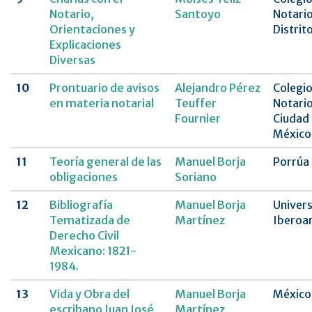
Notario,
Santoyo
Notario
Orientaciones y
Distrit
Explicaciones
Diversas
10
Prontuario de avisos
Alejandro Pérez
Colegio
en materia notarial
Teuffer
Notario
Fournier
Ciudad
México
11
Teoría general de las
Manuel Borja
Porrúa
obligaciones
Soriano
12
Bibliografía
Manuel Borja
Univer
Tematizada de
Martínez
Iberoa
Derecho Civil
Mexicano: 1821-
1984.
13
Vida y Obra del
Manuel Borja
México
escribano Juan José
Martínez