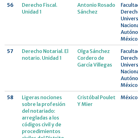
56
Derecho Fiscal.
Antonio Rosado
Faculta
Unidad 1
Sánchez
Derech
Univer
Naciona
Autóno
México
57
Derecho Notarial. El
Olga Sánchez
Faculta
notario. Unidad 1
Cordero de
Derech
García Villegas
Univer
Naciona
Autóno
México
58
Ligeras nociones
Cristóbal Poulet
México
sobre la profesión
Y Mier
del notariado:
arregladas a los
códigos civil y de
procedimientos