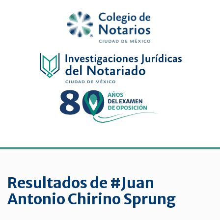
Inicio
Física
Digital
De
género
Menu
Publicaciones
periódicas
Resultados de #Juan
Jurídica
Antonio Chirino Sprung
virtual
de
la