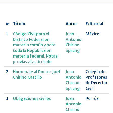
UNAM
Revista
CNCDMX,Nueva
#
Título
Autor
Editorial
época
1
Código Civil para el
Juan
México
Distrito Federal en
Antonio
materia común y para
Chirino
toda la República en
Sprung
materia federal. Notas
previas al articulado
2
Homenaje al Doctor Joel
Juan
Colegio de
Chirino Castillo
Antonio
Profesores
Chirino
de Derecho
Sprung
Civil
3
Obligaciones civiles
Juan
Porrúa
Antonio
Chirino