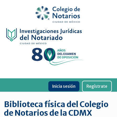
Inicio
Física
Digital
De
género
Menu
Publicaciones
Inicia sesión
Regístrate
periódicas
Jurídica
Biblioteca física del Colegio
virtual
de Notarios de la CDMX
de
la