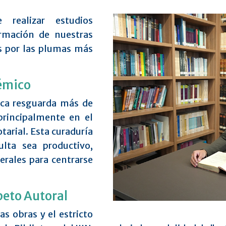
 realizar estudios
rmación de nuestras
os por las plumas más
démico
teca resguarda más de
principalmente en el
otarial. Esta curaduría
lta sea productivo,
erales para centrarse
peto Autoral
as obras y el estricto