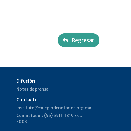
Regresar
Difusión
Notas de prensa
n
Contacto
instituto@colegiodenotarios.org.mx
Conmutador: (55) 5511-1819 Ext.
3003