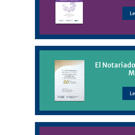
Le
El Notariado
M
Le