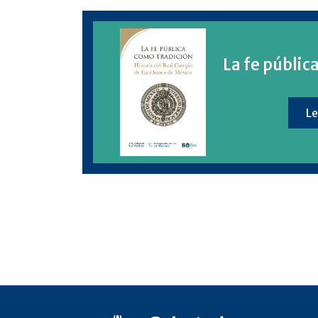
La fe públic
Le