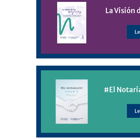
La Visión 
Le
#El Notari
Le