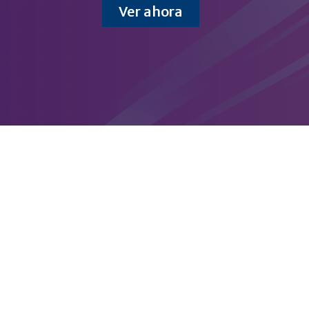
Ver ahora
Consulta aquí