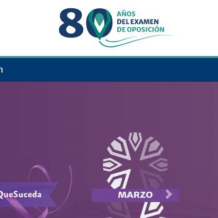
n
Next