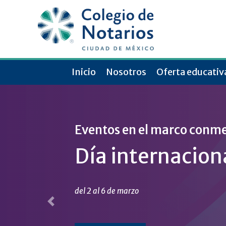
Inicio
Nosotros
Oferta educativ
Eventos en el marco conm
Lectura en línea
Día internaciona
Publicaciones
conmemorativa
del 2 al 6 de marzo
Previous