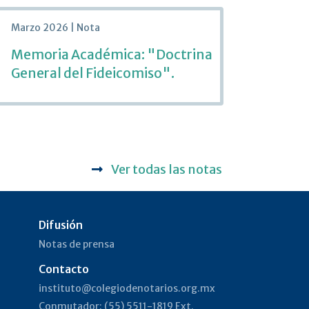
Marzo 2026 | Nota
Memoria Académica: "Doctrina
General del Fideicomiso".
Ver todas las notas
Difusión
Notas de prensa
n
Contacto
instituto@colegiodenotarios.org.mx
Conmutador: (55) 5511-1819 Ext.