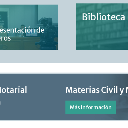
Biblioteca
esentación de
bros
Notarial
Materias Civil y
l.
Más información