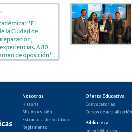
ta
adémica: "El
e la Ciudad de
preparación,
 experiencias. A 80
xamen de oposición".
Nosotros
Oferta Educativa
Historia
Convocatorias
Misión y visión
Cursos de actualizació
Estructura del Instituto
Biblioteca
Reglamento
Inicio biblioteca